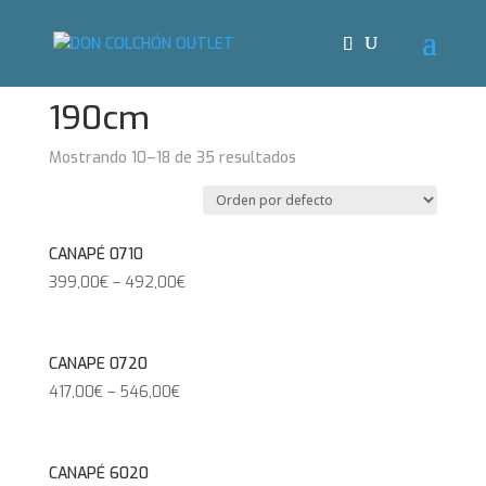
Inicio
/ Largo del producto /
190cm
/ Página 2
190cm
Mostrando 10–18 de 35 resultados
CANAPÉ 0710
399,00
€
–
492,00
€
CANAPE 0720
417,00
€
–
546,00
€
CANAPÉ 6020