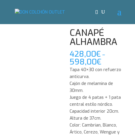
Inicio
/
Canapés
/ CANAPÉ ALHAMBRA
CANAPÉ
ALHAMBRA
428,00
€
–
598,00
€
Tapa 40×30 con refuerzo
anticurva.
Cajón de melamina de
30mm.
Juego de 4 patas + 1 pata
central estilo nórdico.
Capacidad interior 20cm.
Altura de 37cm.
Color: Cambrian, Blanco,
Ártico, Cerezo, Wengue y